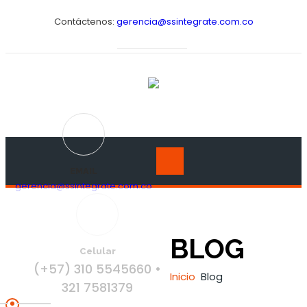
Contáctenos:
gerencia@ssintegrate.com.co
EMAIL
gerencia@ssintegrate.com.co
BLOG
Celular
(+57) 310 5545660 •
Inicio
Blog
321 7581379